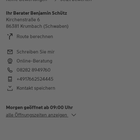
Ihr Berater Benjamin Schütz
Kirchenstraße 6
86381 Krumbach (Schwaben)
Route berechnen
Schreiben Sie mir
Online-Beratung
08282 8949760
+4917662524445
Kontakt speichern
Morgen geöffnet ab 09:00 Uhr
Alle Öffnungszeiten
alle Öffnungszeiten anzeigen
Mo.
09:00-12:00 Uhr
Di.
09:00-12:00 und 14:00-
18:00 Uhr
Mi. - Do.
09:00-12:00 Uhr