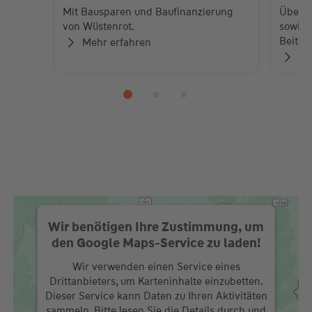
Mit Bausparen und Baufinanzierung
Über 
von Wüstenrot.
sowie 
Beiträ
Mehr erfahren
Zu
Wir benötigen Ihre Zustimmung, um
den Google Maps-Service zu laden!
Wir verwenden einen Service eines
Drittanbieters, um Karteninhalte einzubetten.
Dieser Service kann Daten zu Ihren Aktivitäten
sammeln. Bitte lesen Sie die Details durch und