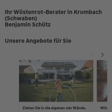
Fr.
09:00-12:00 und 14:00-
18:00 Uhr
Ihr Wüstenrot-Berater in Krumbach
Termine nach Rücksprache auch außerhalb der
(Schwaben)
Öffnungszeiten!
Benjamin Schütz
Unsere Angebote für Sie
Ziehen Sie in die eigenen vier Wände.
Wüste