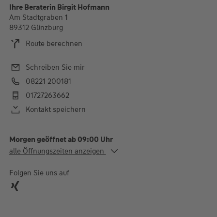
Ihre Beraterin Birgit Hofmann
Am Stadtgraben 1
89312 Günzburg
Route berechnen
Schreiben Sie mir
08221 200181
01727263662
Kontakt speichern
Morgen geöffnet ab 09:00 Uhr
Alle Öffnungszeiten
alle Öffnungszeiten anzeigen
Mo. - Do.
09:00-16:00 Uhr
Fr.
09:00-12:30 Uhr
Folgen Sie uns auf
Termine gerne auch nach telefonischer Vereinbarung unter
08221-200181