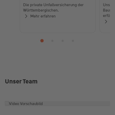
Die private Unfallversicherung der
Unser 
Württembergischen.
Bauspa
erfülle
Mehr erfahren
Je
Unser Team