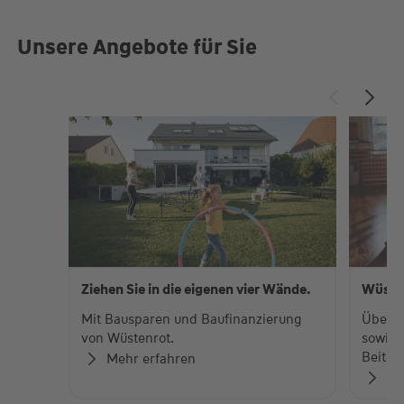
Unsere Angebote für Sie
Ziehen Sie in die eigenen vier Wände.
Wüste
Mit Bausparen und Baufinanzierung
Über 
von Wüstenrot.
sowie 
Beiträ
Mehr erfahren
Zu