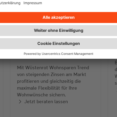
Vermögen aufbauen mit
attraktivem Guthabenzins
B
Mit Wüstenrot Wohnsparen Trend
d
von steigenden Zinsen am Markt
W
profitieren und gleichzeitig die
s
maximale Flexibilität für Ihre
Wohnwünsche sichern.
Jetzt beraten lassen