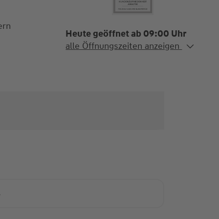
ern
Heute geöffnet ab 09:00 Uhr
Alle Öffnungszeiten
alle Öffnungszeiten anzeigen
Mo. - Fr.
09:00-12:00 Uhr
Nachmittags Termine nach
Vereinbarung