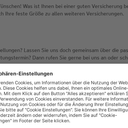
Wünschen! Was ist Ihnen bei einer guten Versicherung 
ch Ihre feste Größe zu allen weiteren Versicherungen.
tellungen? Lassen Sie uns doch gemeinsam über die pa
tungstermin? Dann rufen Sie gerne bei uns an oder sch
ie