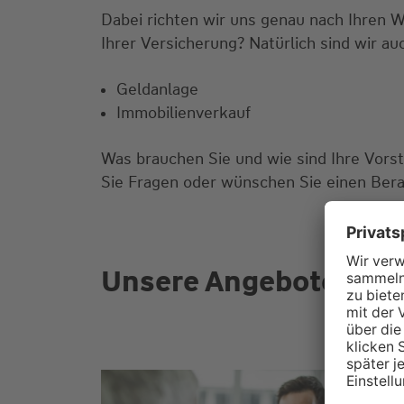
Dabei richten wir uns genau nach Ihren 
Ihrer Versicherung? Natürlich sind wir au
Geldanlage
Immobilienverkauf
Was brauchen Sie und wie sind Ihre Vors
Sie Fragen oder wünschen Sie einen Bera
Unsere Angebote für S