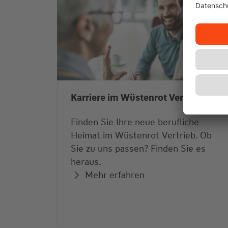
Karriere im Wüstenrot Vertrieb
Finden Sie Ihre neue berufliche
Heimat im Wüstenrot Vertrieb. Ob
Sie zu uns passen? Finden Sie es
heraus.
Mehr erfahren