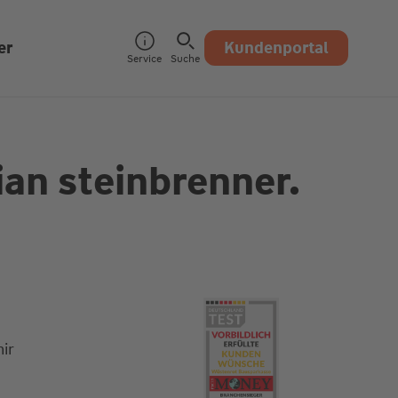
er
Kundenportal
Service
Suche
ian steinbrenner.
ir