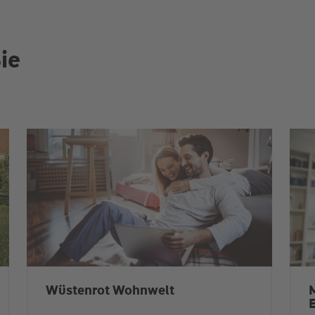
ie
Wüstenrot Wohnwelt
M