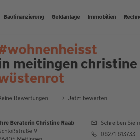
Baufinanzierung
Geldanlage
Immobilien
Rechn
#wohnenheisst
in meitingen
christine
wüstenrot
Keine Bewertungen
Jetzt bewerten
Ihre Beraterin Christine Raab
Schreiben Sie m
Schloßstraße 9
08271 813733
86405 Meitingen