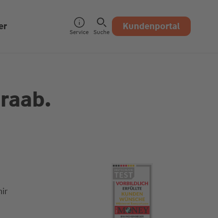
er
Kundenportal
Service
Suche
 raab.
ir