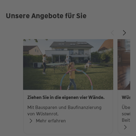
Unsere Angebote für Sie
Ziehen Sie in die eigenen vier Wände.
Wüste
Mit Bausparen und Baufinanzierung
Über 
von Wüstenrot.
sowie 
Beiträ
Mehr erfahren
Zu