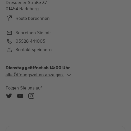
Dresdener Straße 37
01454 Radeberg
Route berechnen
Schreiben Sie mir
03528 441005
Kontakt speichern
Dienstag geöffnet ab 14:00 Uhr
Alle Öffnungszeiten
alle Öffnungszeiten anzeigen
Di.
14:00-18:00 Uhr
Do.
14:00-18:00 Uhr
Folgen Sie uns auf
Fr.
09:00-12:00 Uhr
Natürlich stehe ich Ihnen auch außerhalb der Sprechzeiten
zur Verfügung, rufen Sie mich einfach an!