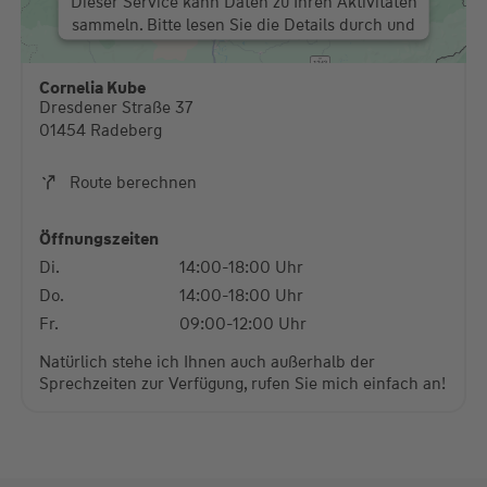
Dieser Service kann Daten zu Ihren Aktivitäten
sammeln. Bitte lesen Sie die Details durch und
stimmen Sie der Nutzung des Service zu, um
diese Karte anzuzeigen.
Cornelia Kube
Dresdener Straße 37
Mehr Informationen
01454 Radeberg
Akzeptieren
Route berechnen
powered by
Usercentrics Consent Management
Platform
Öffnungszeiten
Di.
14:00-18:00 Uhr
Do.
14:00-18:00 Uhr
Fr.
09:00-12:00 Uhr
Natürlich stehe ich Ihnen auch außerhalb der
Sprechzeiten zur Verfügung, rufen Sie mich einfach an!