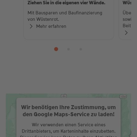
Ziehen Sie in die eigenen vier Wände.
Wüste
Mit Bausparen und Baufinanzierung
Über 
von Wüstenrot.
sowie 
Beiträ
Mehr erfahren
Zu
Wir benötigen Ihre Zustimmung, um
den Google Maps-Service zu laden!
Wir verwenden einen Service eines
Drittanbieters, um Karteninhalte einzubetten.