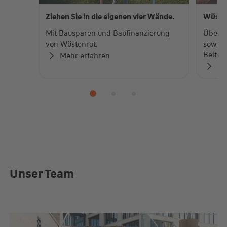
Ziehen Sie in die eigenen vier Wände.
Wüste
Mit Bausparen und Baufinanzierung
Über 
von Wüstenrot.
sowie 
Beiträ
Mehr erfahren
Zu
Unser Team