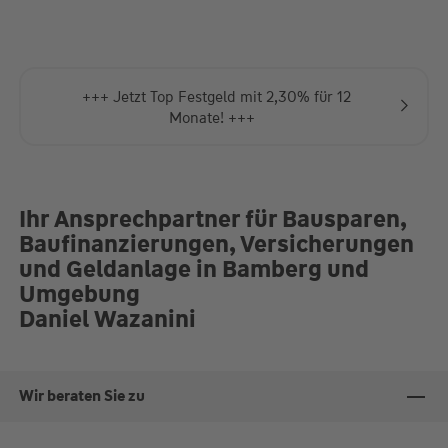
Do.
09:00-13:00 und 14:00-
18:00 Uhr
Fr.
09:00-13:00 und 14:00-
17:00 Uhr
Termine außerhalb der Öffnungszeiten nach Vereinbarung.
+++ Einfach, günstig und schnell zu Ihrem
Energieausweis! +++
Ihr Ansprechpartner für Bausparen,
Baufinanzierungen, Versicherungen
und Geldanlage in Bamberg und
Umgebung
Daniel Wazanini
Wir beraten Sie zu