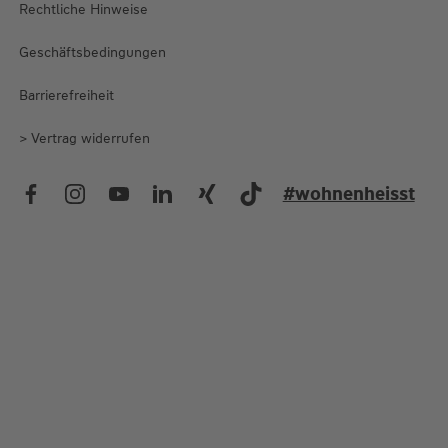
Rechtliche Hinweise
Die Wüstenrot Wohnwelt
Unsere Vertriebspartner
Geschäftsbedingungen
Arbeitsgemeinschaft Baden-Württembergischer Bausparkassen
Barrierefreiheit
> Vertrag widerrufen
#wohnenheisst