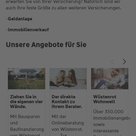
erwarten Sie von Ihrer Versicherung? Natürlich sind wir
auch Ihre feste Größe zu allen weiteren Versicherungen.
-
Geldanlage
-
Immobilienverkauf
Unsere Angebote für Sie
Ziehen Sie in
Der direkte
Wüstenrot
die eigenen vier
Kontakt zu
Wohnwelt
Wände.
Ihrem Berater.
Über 350.000
Mit Bausparen
Mit der
Immobilienangebote
und
Onlineberatung
sowie
Baufinanzierung
von Wüstenrot.
interessante
von Wüstenrot.
Zur