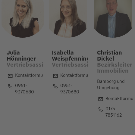
Julia
Isabella
Christian
Hönninger
Weispfenning
Dickel
Vertriebsassistentin
Vertriebsassistentin
Bezirksleiter
Immobilien
Kontaktformular
Kontaktformular
Bamberg und
0951-
0951-
Umgebung
9370680
9370680
Kontaktformul
0175
7851162