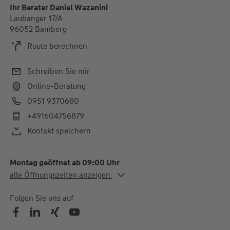
Ihr Berater Daniel Wazanini
Laubanger 17/A
96052 Bamberg
Route berechnen
Schreiben Sie mir
Online-Beratung
0951 9370680
+491604756879
Kontakt speichern
Montag geöffnet ab 09:00 Uhr
Alle Öffnungszeiten
alle Öffnungszeiten anzeigen
Mo.
09:00-13:00 und 14:00-
17:00 Uhr
Folgen Sie uns auf
Di.
14:00-17:00 Uhr
Mi.
09:00-13:00 und 14:00-
17:00 Uhr