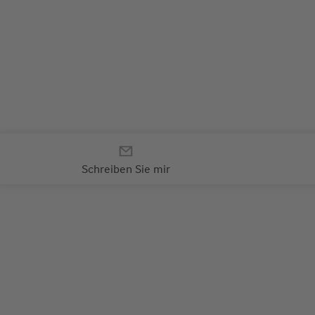
Ihr persönlicher Kontakt zu
Ihrem Wüstenrot-Berater
Schreiben Sie mir