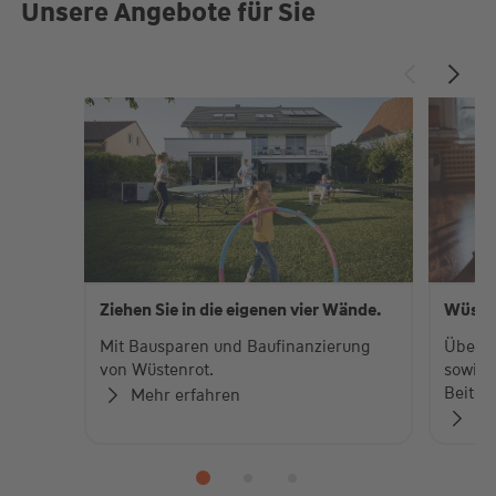
Unsere Angebote für Sie
Ziehen Sie in die eigenen vier Wände.
Wüste
Mit Bausparen und Baufinanzierung
Über 
von Wüstenrot.
sowie 
Beiträ
Mehr erfahren
Zu