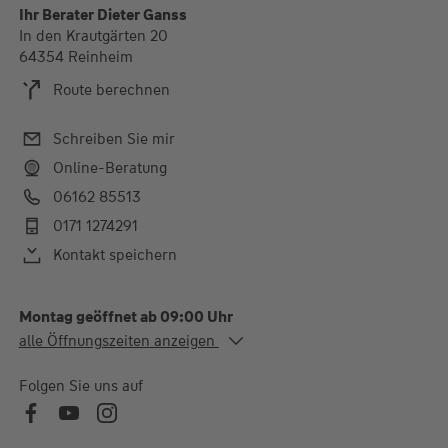
Ihr Berater Dieter Ganss
In den Krautgärten 20
64354 Reinheim
Route berechnen
Schreiben Sie mir
Online-Beratung
06162 85513
0171 1274291
Kontakt speichern
Montag geöffnet ab 09:00 Uhr
Alle Öffnungszeiten
alle Öffnungszeiten anzeigen
Mo. - Do.
09:00-12:30 und 14:00-
18:00 Uhr
Folgen Sie uns auf
Fr.
09:00-12:30 und 14:00-
16:00 Uhr
Gerne können wir auch Termine nach telefonischer