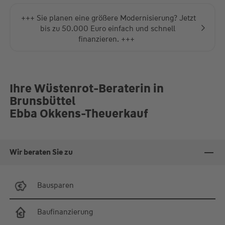
18:00 Uhr
Fr.
09:00-12:00 Uhr
+++ Sie planen eine größere Modernisierung? Jetzt
und nach Vereinbarung
bis zu 50.000 Euro einfach und schnell
finanzieren. +++
Ihre Wüstenrot-Beraterin in
Brunsbüttel
Ebba Okkens-Theuerkauf
Wir beraten Sie zu
Bausparen
Baufinanzierung