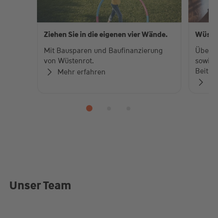
Ziehen Sie in die eigenen vier Wände.
Wüste
Mit Bausparen und Baufinanzierung
Über 
von Wüstenrot.
sowie 
Beiträ
Mehr erfahren
Zu
Unser Team