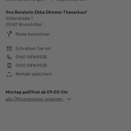
Ihre Beraterin Ebba Okkens-Theuerkauf
Süderstraße 1
25541 Brunsbüttel
Route berechnen
Schreiben Sie mir
0160 94169928
0160 94169928
Kontakt speichern
Montag geöffnet ab 09:00 Uhr
Alle Öffnungszeiten
alle Öffnungszeiten anzeigen
Mo.
09:00-12:00 Uhr
Di.
09:00-12:00 und 14:00-
18:00 Uhr
Mi.
09:00-12:00 Uhr
Do.
09:00-12:00 und 14:00-