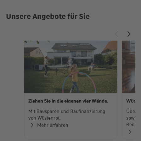
Unsere Angebote für Sie
Ziehen Sie in die eigenen vier Wände.
Wüste
Mit Bausparen und Baufinanzierung
Über 
von Wüstenrot.
sowie 
Beiträ
Mehr erfahren
Zu