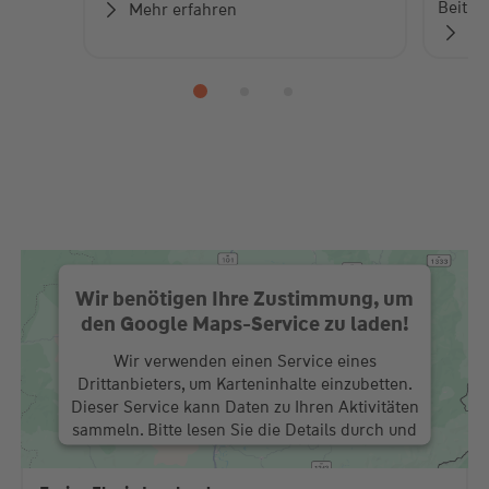
Beiträ
Mehr erfahren
Zu
Wir benötigen Ihre Zustimmung, um
den Google Maps-Service zu laden!
Wir verwenden einen Service eines
Drittanbieters, um Karteninhalte einzubetten.
Dieser Service kann Daten zu Ihren Aktivitäten
sammeln. Bitte lesen Sie die Details durch und
stimmen Sie der Nutzung des Service zu, um
diese Karte anzuzeigen.