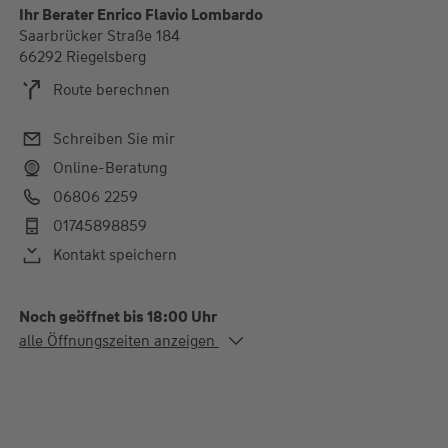
Ihr Berater Enrico Flavio Lombardo
Saarbrücker Straße 184
66292 Riegelsberg
Route berechnen
Schreiben Sie mir
Online-Beratung
06806 2259
01745898859
Kontakt speichern
Noch geöffnet bis 18:00 Uhr
Alle Öffnungszeiten
alle Öffnungszeiten anzeigen
Mo. - Fr.
08:00-12:00 und 13:00-
18:00 Uhr
Sa.
08:00-13:00 Uhr
Termine nach Absprache