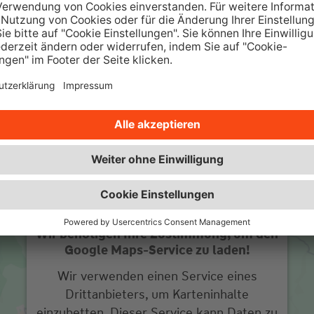
sowie interessante Ratgeber und
w
Beiträge.
Zur Wüstenrot Wohnwelt
Wir benötigen Ihre Zustimmung, um den
Google Maps-Service zu laden!
Wir verwenden einen Service eines
Drittanbieters, um Karteninhalte
einzubetten. Dieser Service kann Daten zu