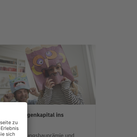
it mehr Eigenkapital ins
Eigenheim
Jetzt Wohnungsbauprämie und