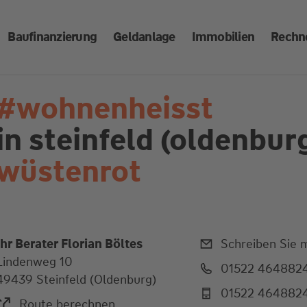
Baufinanzierung
Geldanlage
Immobilien
Rechn
#wohnenheisst
in steinfeld (oldenbur
wüstenrot
Ihr Berater Florian Böltes
Schreiben Sie m
Lindenweg 10
01522 464882
49439 Steinfeld (Oldenburg)
01522 464882
Route berechnen