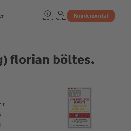
er
Kundenportal
Service
Suche
g)
florian böltes.
ir
4
4