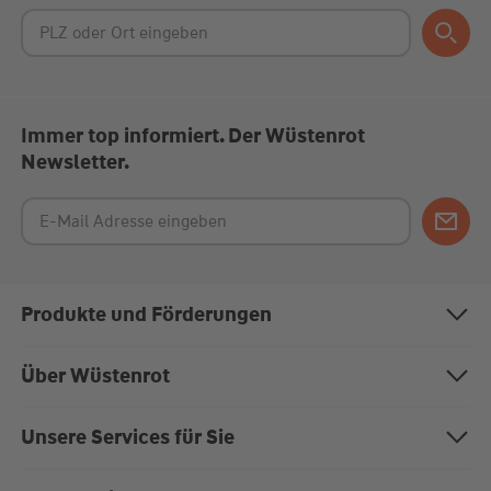
Immer top informiert. Der Wüstenrot
Newsletter.
Produkte und Förderungen
Bausparen
Über Wüstenrot
Baufinanzierung
Über uns
Unsere Services für Sie
Anschlussfinanzierung
Nachhaltigkeit
Magazin "Mein EigenHeim"