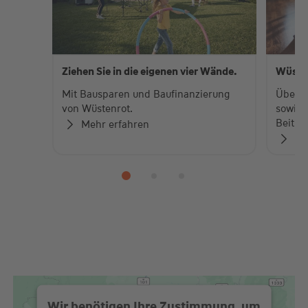
Ziehen Sie in die eigenen vier Wände.
Wüste
Mit Bausparen und Baufinanzierung
Über 
von Wüstenrot.
sowie 
Beiträ
Mehr erfahren
Zu
Wir benötigen Ihre Zustimmung, um