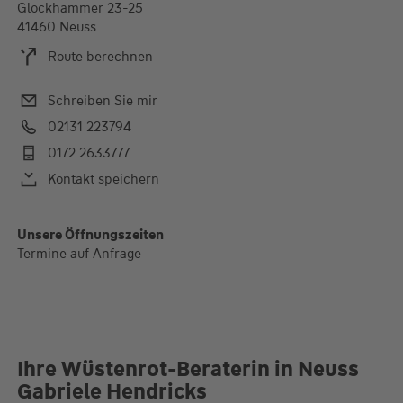
Glockhammer 23-25
41460 Neuss
Route berechnen
Schreiben Sie mir
02131 223794
0172 2633777
Kontakt speichern
Alle Öffnungszeiten
Unsere Öffnungszeiten
Termine auf Anfrage
Ihre Wüstenrot-Beraterin in Neuss
Gabriele Hendricks