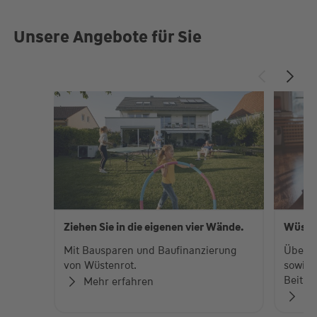
Unsere Angebote für Sie
Ziehen Sie in die eigenen vier Wände.
Wüste
Mit Bausparen und Baufinanzierung
Über 
von Wüstenrot.
sowie 
Beiträ
Mehr erfahren
Zu