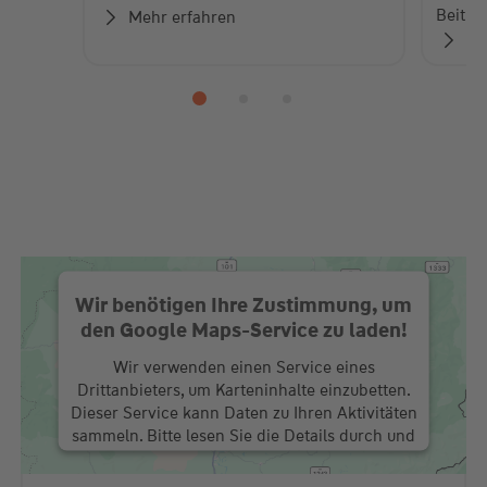
Beiträ
Mehr erfahren
Zu
Wir benötigen Ihre Zustimmung, um
den Google Maps-Service zu laden!
Wir verwenden einen Service eines
Drittanbieters, um Karteninhalte einzubetten.
Dieser Service kann Daten zu Ihren Aktivitäten
sammeln. Bitte lesen Sie die Details durch und
stimmen Sie der Nutzung des Service zu, um
diese Karte anzuzeigen.