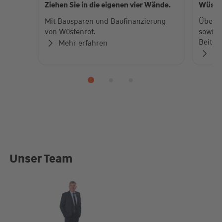
Ziehen Sie in die eigenen vier Wände.
Wüste
Mit Bausparen und Baufinanzierung
Über 
von Wüstenrot.
sowie 
Beiträ
Mehr erfahren
Zu
Unser Team