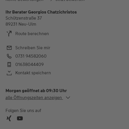
Ihr Berater Georgios Chatzichristos
Schützenstraße 37
89231 Neu-Ulm
Route berechnen
Schreiben Sie mir
0731 94582060
01638044409
Kontakt speichern
Morgen geöffnet ab 09:30 Uhr
Alle Öffnungszeiten
alle Öffnungszeiten anzeigen
Mo.
09:30-12:30 und 14:00-
17:00 Uhr
Folgen Sie uns auf
Di.
09:30-12:30 Uhr
Mi. - Do.
09:30-12:30 und 14:00-
17:00 Uhr