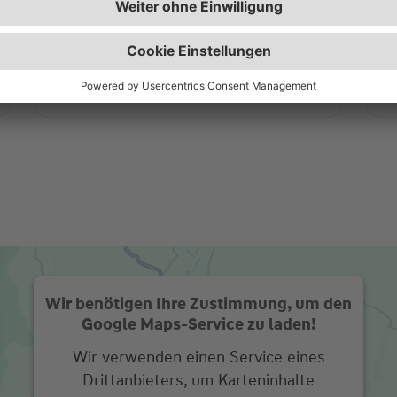
sowie interessante Ratgeber und
w
Beiträge.
Zur Wüstenrot Wohnwelt
Wir benötigen Ihre Zustimmung, um den
Google Maps-Service zu laden!
Wir verwenden einen Service eines
Drittanbieters, um Karteninhalte