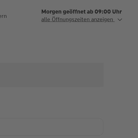
Morgen geöffnet ab 09:00 Uhr
ern
Alle Öffnungszeiten
alle Öffnungszeiten anzeigen
Mo. - Fr.
09:00-13:00 und
15:00-18:00 Uhr
und nach Absprache