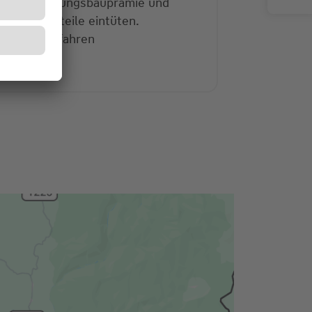
Jetzt Wohnungsbauprämie und
eitere Vorteile eintüten.
Mehr erfahren