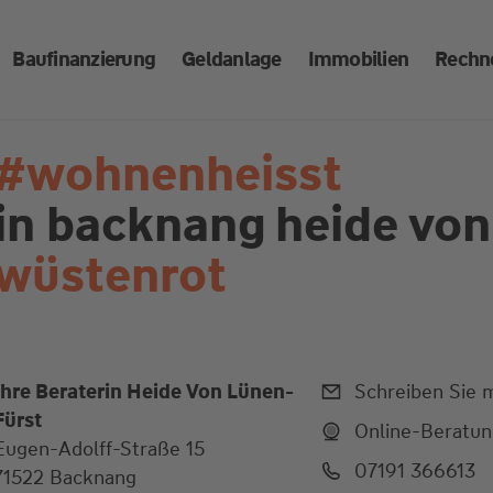
Baufinanzierung
Geldanlage
Immobilien
Rechn
#wohnenheisst
in backnang
heide von
wüstenrot
Ihre Beraterin Heide Von Lünen-
Schreiben Sie m
Fürst
Online-Beratu
Eugen-Adolff-Straße 15
07191 366613
71522 Backnang