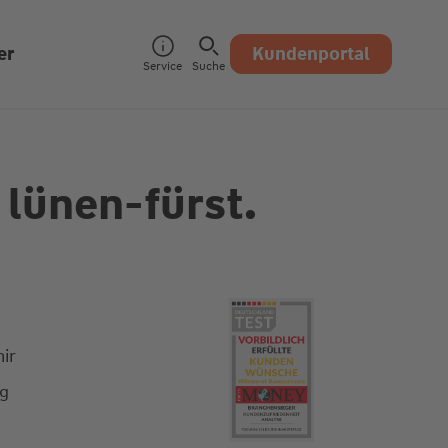
er
Kundenportal
Service
Suche
 lünen-fürst.
ir
ng