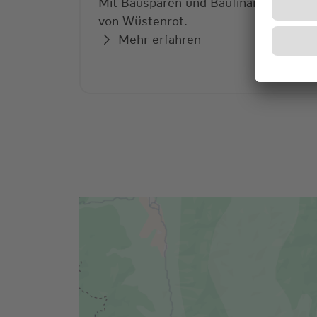
Mit Bausparen und Baufinanzierung
von Wüstenrot.
Mehr erfahren