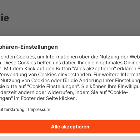
ie
Wüstenrot Wohnwelt
M
Über 350.000 Immobilienangebote