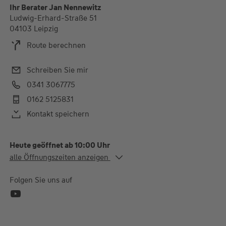
Ihr Berater Jan Nennewitz
Ludwig-Erhard-Straße 51
04103 Leipzig
Route berechnen
Schreiben Sie mir
0341 3067775
0162 5125831
Kontakt speichern
Heute geöffnet ab 10:00 Uhr
Alle Öffnungszeiten
alle Öffnungszeiten anzeigen
Mo. - Di.
10:00-13:00 und 14:00-
18:00 Uhr
Folgen Sie uns auf
Mi.
10:00-13:00 und 14:00-
16:00 Uhr
Do.
10:00-13:00 und 14:00-
18:00 Uhr