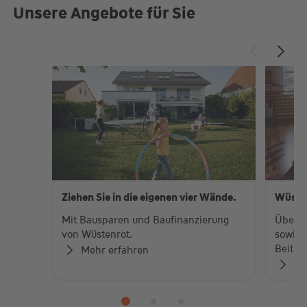
Unsere Angebote für Sie
Ziehen Sie in die eigenen vier Wände.
Wüste
Mit Bausparen und Baufinanzierung
Über 
von Wüstenrot.
sowie 
Beiträ
Mehr erfahren
Zu