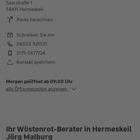
Saarstraße 1
54411 Hermeskeil
Route berechnen
Schreiben Sie mir
06503 921531
0171-5677724
Kontakt speichern
Morgen geöffnet ab 09:00 Uhr
Alle Öffnungszeiten
alle Öffnungszeiten anzeigen
Mo. - Fr.
09:00-12:30 Uhr
und nach Terminvereinbarung
Ihr Wüstenrot-Berater in Hermeskeil
Jörg Malburg