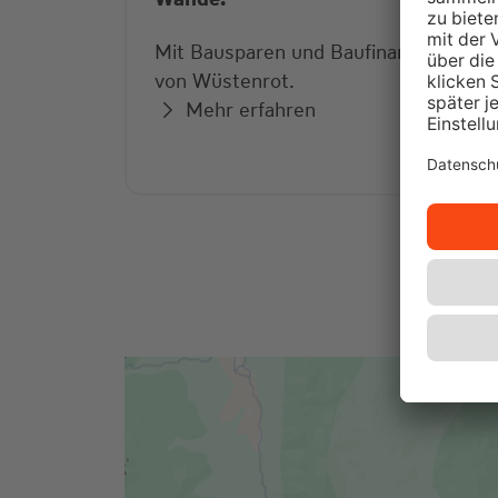
Mit Bausparen und Baufinanzierung
von Wüstenrot.
Mehr erfahren