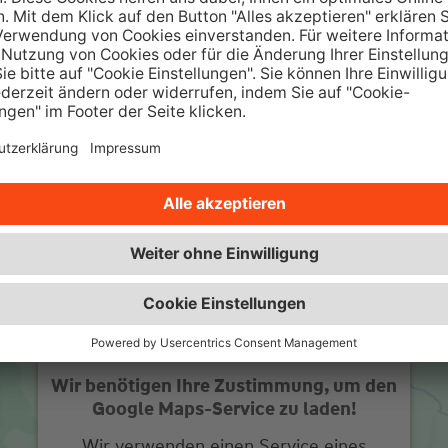
Über 350.000 Immobilienangebote
sowie interessante Ratgeber und
w
Beiträge.
Zur Wüstenrot Wohnwelt
Wir benötigen Ihre Zustimmung, um den
Google Maps-Service zu laden!
Wir verwenden einen Service eines