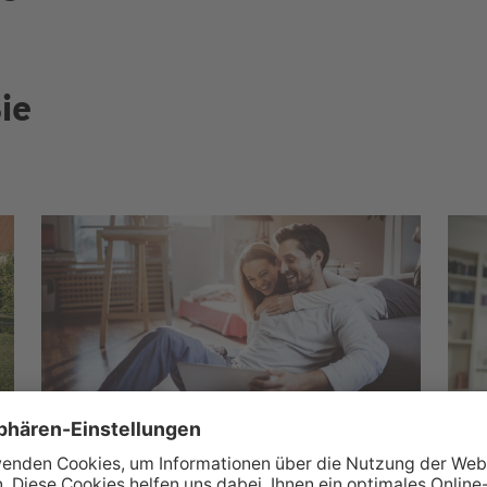
ie
Wüstenrot Wohnwelt
M