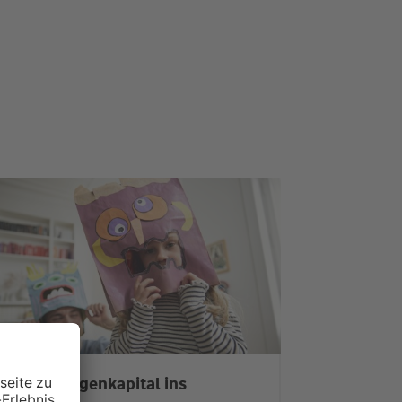
it mehr Eigenkapital ins
Eigenheim