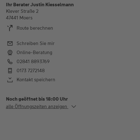
Ihr Berater Justin Kiesselmann
Klever Straße 2
47441 Moers
Route berechnen
Schreiben Sie mir
Online-Beratung
02841 8893769
0173 7272148
Kontakt speichern
Noch geöffnet bis 18:00 Uhr
Alle Öffnungszeiten
alle Öffnungszeiten anzeigen
Mo. - Do.
10:00-18:00 Uhr
Fr.
10:00-17:00 Uhr
Termine nach Vereinbarung möglich.