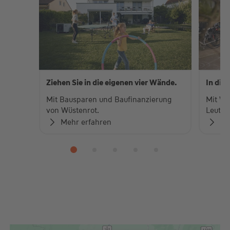
Ziehen Sie in die eigenen vier Wände.
In die
Mit Bausparen und Baufinanzierung
Mit Wü
von Wüstenrot.
Leute.
Mehr erfahren
Me