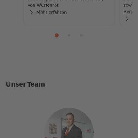
von Wüstenrot.
sowie 
Beiträ
Mehr erfahren
Zu
Unser Team