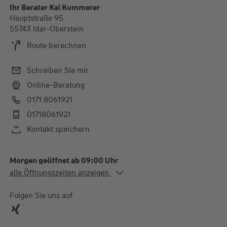
Ihr Berater Kai Kummerer
Hauptstraße 95
55743 Idar-Oberstein
Route berechnen
Schreiben Sie mir
Online-Beratung
0171 8061921
01718061921
Kontakt speichern
Morgen geöffnet ab 09:00 Uhr
Alle Öffnungszeiten
alle Öffnungszeiten anzeigen
Mo. - Do.
09:00-13:00 und 14:00-
17:00 Uhr
Folgen Sie uns auf
Fr.
09:00-13:00 und 14:00-
16:00 Uhr
Samstag nach Vereinbarung