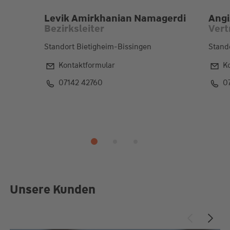
Levik Amirkhanian Namagerdi
Angi
Bezirksleiter
Vert
Standort Bietigheim-Bissingen
Stand
Kontaktformular
K
07142 42760
0
Unsere Kunden