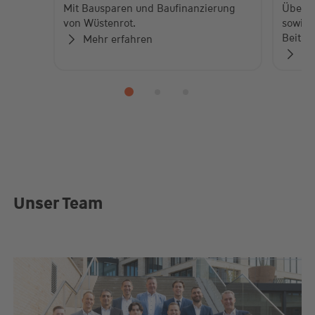
Mit Bausparen und Baufinanzierung
Über 
von Wüstenrot.
sowie 
Beiträ
Mehr erfahren
Zu
Unser Team