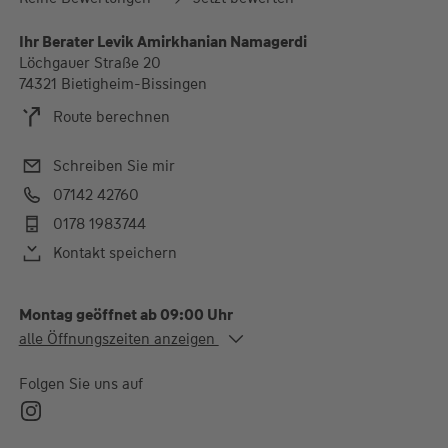
Ihr Berater Levik Amirkhanian Namagerdi
Löchgauer Straße 20
74321 Bietigheim-Bissingen
Route berechnen
Schreiben Sie mir
07142 42760
0178 1983744
Kontakt speichern
Montag geöffnet ab 09:00 Uhr
Alle Öffnungszeiten
alle Öffnungszeiten anzeigen
Mo. - Do.
09:00-12:30 und 14:30-
18:00 Uhr
Folgen Sie uns auf
Fr.
09:00-12:30 und 14:30-
16:00 Uhr
Termine gerne nach Absprache möglich