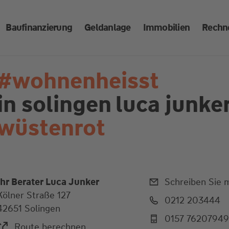
Baufinanzierung
Geldanlage
Immobilien
Rechn
#wohnenheisst
in solingen
luca junker
wüstenrot
Ihr Berater Luca Junker
Schreiben Sie m
Kölner Straße 127
0212 203444
42651 Solingen
0157 7620794
Route berechnen