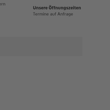
ern
Alle Öffnungszeiten
Unsere Öffnungszeiten
Termine auf Anfrage