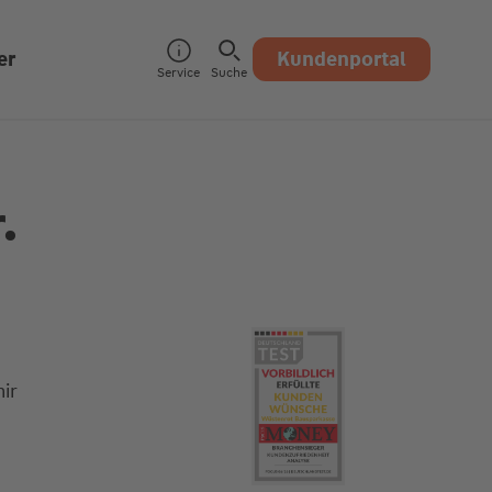
er
Kundenportal
Service
Suche
.
ir
9