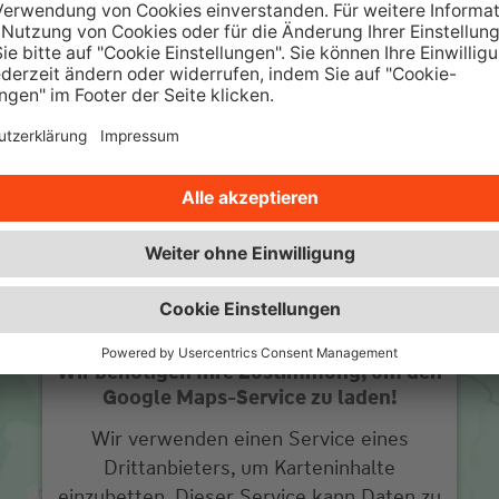
sowie interessante Ratgeber und
w
Beiträge.
Zur Wüstenrot Wohnwelt
Wir benötigen Ihre Zustimmung, um den
Google Maps-Service zu laden!
Wir verwenden einen Service eines
Drittanbieters, um Karteninhalte
einzubetten. Dieser Service kann Daten zu