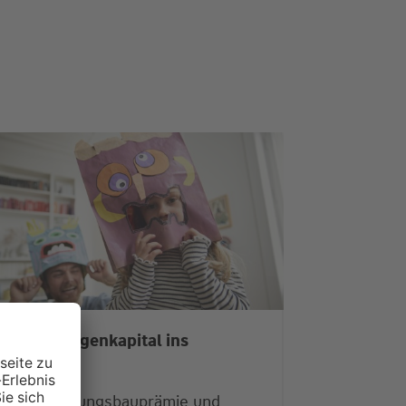
it mehr Eigenkapital ins
Eigenheim
Jetzt Wohnungsbauprämie und