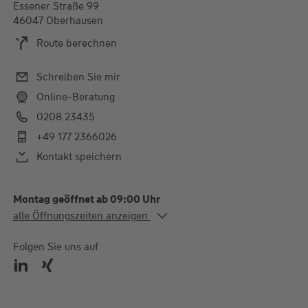
Essener Straße 99
46047 Oberhausen
Route berechnen
Schreiben Sie mir
Online-Beratung
0208 23435
+49 177 2366026
Kontakt speichern
Montag geöffnet ab 09:00 Uhr
Alle Öffnungszeiten
alle Öffnungszeiten anzeigen
Mo. - Fr.
09:00-18:00 Uhr
Folgen Sie uns auf