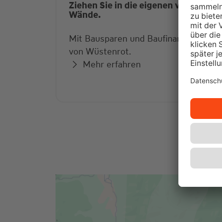
Ziehen Sie in die eigenen vier
Wände.
Mit Bausparen und Baufinanzierung
von Wüstenrot.
Mehr erfahren