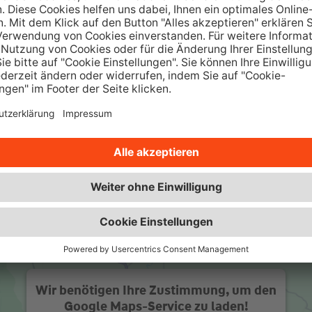
Wüstenrot Wohnwelt
M
Über 350.000 Immobilienangebote
sowie interessante Ratgeber und
w
Beiträge.
Zur Wüstenrot Wohnwelt
Wir benötigen Ihre Zustimmung, um den
Google Maps-Service zu laden!