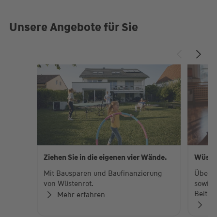
Unsere Angebote für Sie
Ziehen Sie in die eigenen vier Wände.
Wüste
Mit Bausparen und Baufinanzierung
Über 
von Wüstenrot.
sowie 
Beiträ
Mehr erfahren
Zu