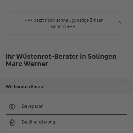
17:30 Uhr
Fr.
10:00-12:30 Uhr
Sie erreichen mich auch außerhalb der Öffnungszeiten über
mein Mobiltelefon zur Terminvereinbarung.
+++ Jetzt noch schnell günstige Zinsen
sichern +++
Ihr Wüstenrot-Berater in Solingen
Marc Werner
Wir beraten Sie zu
Bausparen
Baufinanzierung