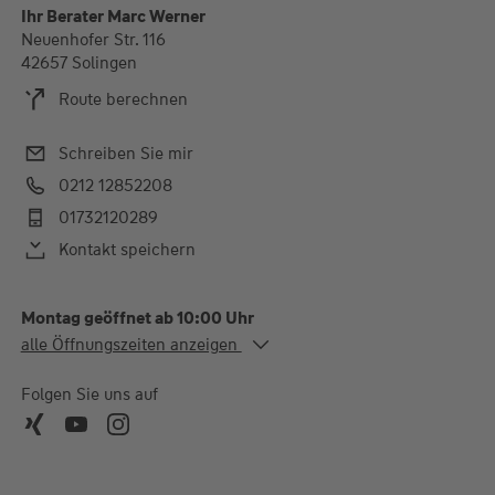
Ihr Berater Marc Werner
Neuenhofer Str. 116
42657 Solingen
Route berechnen
Schreiben Sie mir
0212 12852208
01732120289
Kontakt speichern
Montag geöffnet ab 10:00 Uhr
Alle Öffnungszeiten
alle Öffnungszeiten anzeigen
Mo.
10:00-13:00 und 15:00-
17:00 Uhr
Folgen Sie uns auf
Di.
10:00-13:00 und 15:00-
17:30 Uhr
Mi.
10:00-13:00 Uhr
Do.
10:00-13:00 und 15:00-