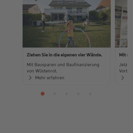
Ziehen Sie in die eigenen vier Wände.
Mit me
Mit Bausparen und Baufinanzierung
Jetzt 
von Wüstenrot.
Vorteil
Mehr erfahren
Me