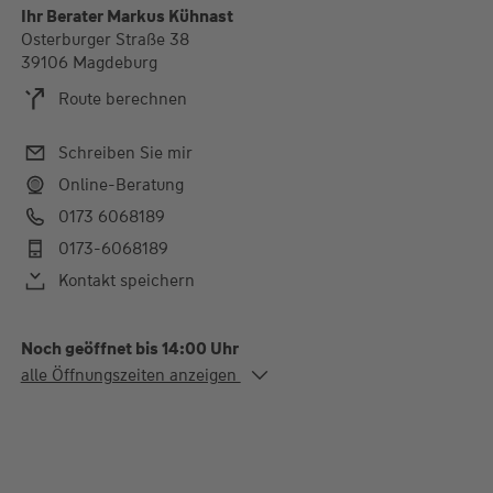
Ihr Berater Markus Kühnast
Osterburger Straße 38
39106 Magdeburg
Route berechnen
Schreiben Sie mir
Online-Beratung
0173 6068189
0173-6068189
Kontakt speichern
Noch geöffnet bis 14:00 Uhr
Alle Öffnungszeiten
alle Öffnungszeiten anzeigen
Mo. - Do.
08:00-17:00 Uhr
Fr.
08:00-14:00 Uhr
Flexible Termine zu den Ihnen passenden Zeiten nach
Absprache, gerne auch bei Ihnen zu Hause!!