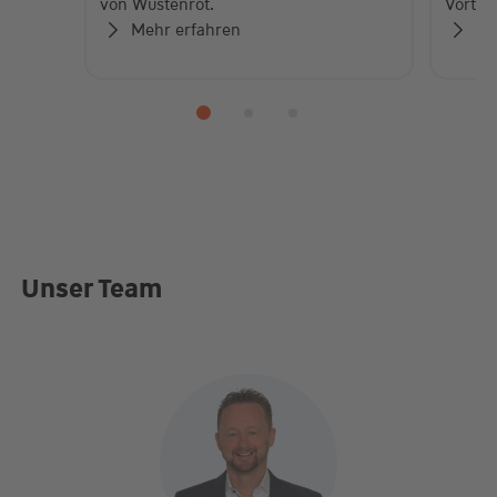
von Wüstenrot.
Vorteil
Mehr erfahren
Me
Unser Team