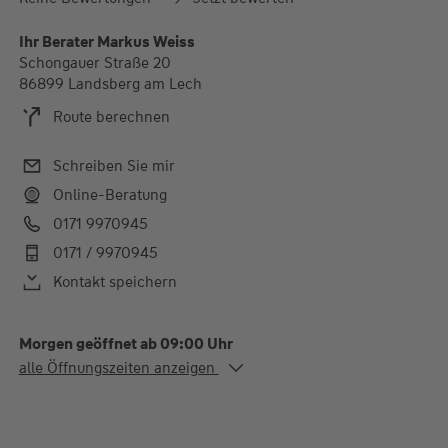
Ihr Berater Markus Weiss
Schongauer Straße 20
86899 Landsberg am Lech
Route berechnen
Schreiben Sie mir
Online-Beratung
0171 9970945
0171 / 9970945
Kontakt speichern
Morgen geöffnet ab 09:00 Uhr
Alle Öffnungszeiten
alle Öffnungszeiten anzeigen
Di. - Do.
09:00-12:00 und 14:00-
17:00 Uhr
Termine auch außerhalb der normalen Geschäftszeiten.