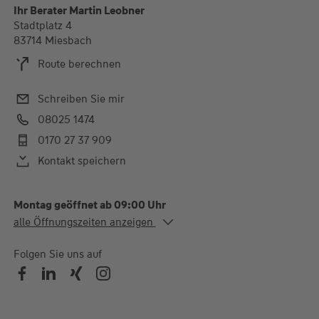
Ihr Berater Martin Leobner
Stadtplatz 4
83714 Miesbach
Route berechnen
Schreiben Sie mir
08025 1474
0170 27 37 909
Kontakt speichern
Montag geöffnet ab 09:00 Uhr
Alle Öffnungszeiten
alle Öffnungszeiten anzeigen
Mo. - Fr.
09:00-12:30 Uhr
Termin gerne auch Nachmittags gemäß Vereinbarung
Folgen Sie uns auf