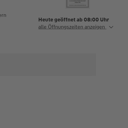
ern
Heute geöffnet ab 08:00 Uhr
Alle Öffnungszeiten
alle Öffnungszeiten anzeigen
Mo. - Sa.
08:00-12:00 und
13:00-19:00 Uhr
Termine auch nach Absprache