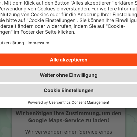
Über 350.000 Immobilienangebote
sowie interessante Ratgeber und
w
Beiträge.
Zur Wüstenrot Wohnwelt
Wir benötigen Ihre Zustimmung, um den
Google Maps-Service zu laden!
Wir verwenden einen Service eines