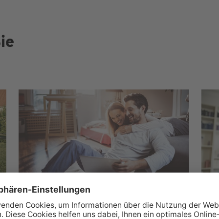
ie
Wüstenrot Wohnwelt
M