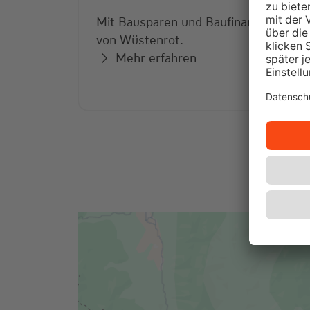
Mit Bausparen und Baufinanzierung
von Wüstenrot.
Mehr erfahren