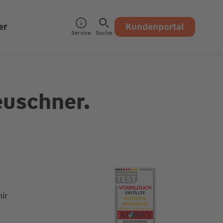
er
Kundenportal
Service
Suche
euschner.
ir