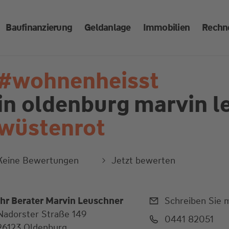
Baufinanzierung
Geldanlage
Immobilien
Rechn
#wohnenheisst
in oldenburg
marvin l
wüstenrot
Keine Bewertungen
Jetzt bewerten
Ihr Berater Marvin Leuschner
Schreiben Sie m
Nadorster Straße 149
0441 82051
26123 Oldenburg