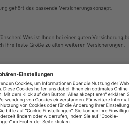
erung gehört das passende Versicherungskonzept.
Wünschen! Was ist Ihnen bei einer guten Versicherung 
ch Ihre feste Größe zu allen weiteren Versicherungen.
tellungen? Lassen Sie uns doch gemeinsam über die pa
tungstermin? Dann rufen Sie gerne bei uns an oder sch