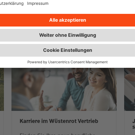
ie
Karriere im Wüstenrot Vertrieb
J
s