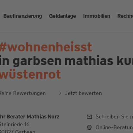
Baufinanzierung
Geldanlage
Immobilien
Rechn
#wohnenheisst
in garbsen
mathias ku
wüstenrot
Keine Bewertungen
Jetzt bewerten
Ihr Berater Mathias Kurz
Schreiben Sie m
Steinriede 16
Online-Beratu
30827 Garbsen