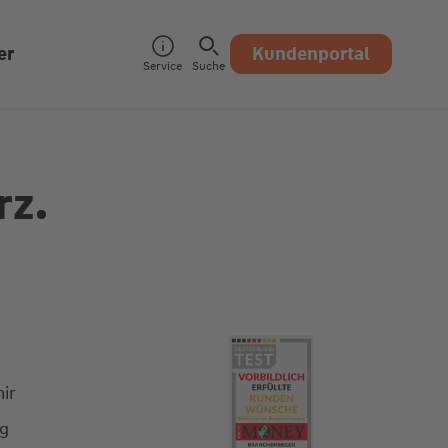
er
Kundenportal
Service
Suche
rz.
ir
ng