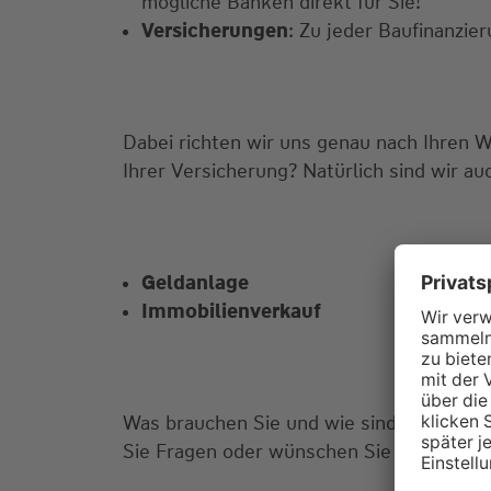
mögliche Banken direkt für Sie!
Versicherungen
: Zu jeder Baufinanzi
Dabei richten wir uns genau nach Ihren 
Ihrer Versicherung? Natürlich sind wir au
Geldanlage
Immobilienverkauf
Was brauchen Sie und wie sind Ihre Vors
Sie Fragen oder wünschen Sie einen Bera