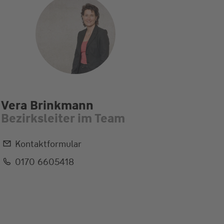
Vera Brinkmann
Bea L
Bezirksleiter im Team
Bezirk
Kontaktformular
Konta
0170 6605418
0170