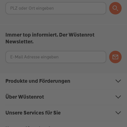
Immer top informiert. Der Wüstenrot
Newsletter.
Produkte und Förderungen
Bausparen
Über Wüstenrot
Baufinanzierung
Über uns
Unsere Services für Sie
Anschlussfinanzierung
Nachhaltigkeit
Magazin "Mein EigenHeim"