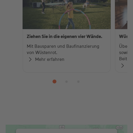
Ziehen Sie in die eigenen vier Wände.
Wüste
Mit Bausparen und Baufinanzierung
Über 
von Wüstenrot.
sowie 
Beiträ
Mehr erfahren
Zu