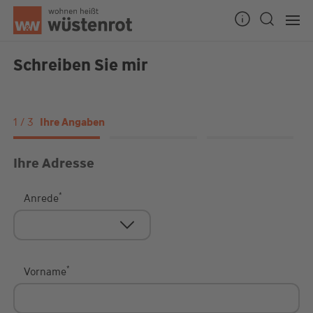
Schreiben Sie mir
1 / 3
Ihre Angaben
Ihre Angaben
Angaben prüfen
Bestät
Ihre Adresse
*
Anrede
*
Vorname