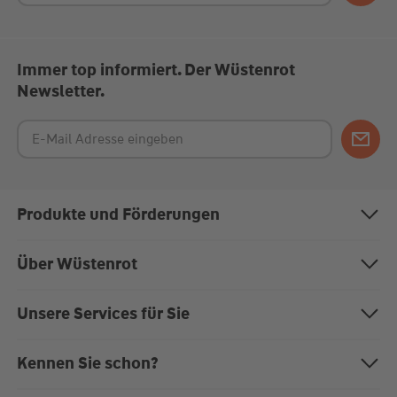
Immer top informiert. Der Wüstenrot
Newsletter.
Produkte und Förderungen
Bausparen
Über Wüstenrot
Baufinanzierung
Über uns
Unsere Services für Sie
Anschlussfinanzierung
Nachhaltigkeit
Magazin "Mein EigenHeim"