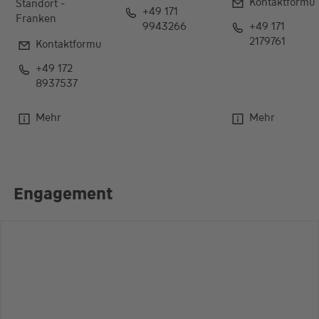
Vermögen
meine Kunden
Kontaktformular
Kontaktformul
Standort -
+49 171
Franken
9943266
+49 171
2179761
Kontaktformular
+49 172
8937537
Mehr
Mehr
Engagement