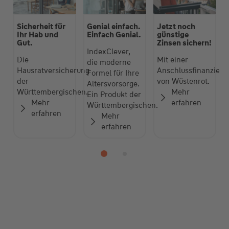
Sicherheit für
Genial einfach.
Jetzt noch
Ihr Hab und
Einfach Genial.
günstige
Gut.
Zinsen sichern!
IndexClever,
Die
Mit einer
die moderne
Hausratversicherung
Anschlussfinanzieru
Formel für Ihre
der
von Wüstenrot.
Altersvorsorge.
Württembergischen.
Mehr
Ein Produkt der
Mehr
erfahren
Württembergischen.
erfahren
Mehr
erfahren