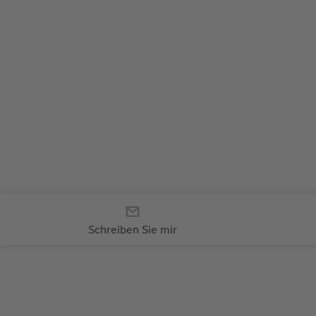
Ihr persönlicher Kontakt zu
Ihrem Wüstenrot-Berater
Schreiben Sie mir