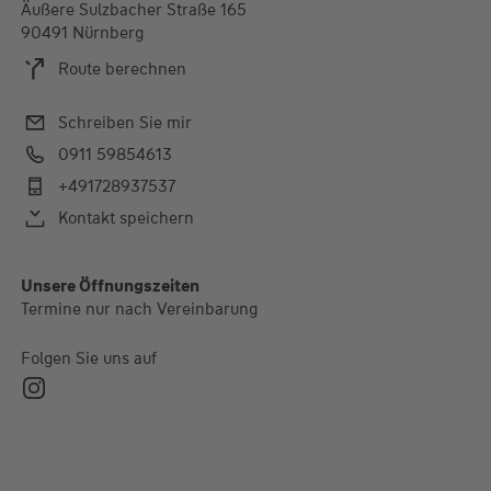
Äußere Sulzbacher Straße 165
90491 Nürnberg
Route berechnen
Schreiben Sie mir
0911 59854613
+491728937537
Kontakt speichern
Alle Öffnungszeiten
Unsere Öffnungszeiten
Termine nur nach Vereinbarung
Termine nur nach Vereinbarung
Folgen Sie uns auf