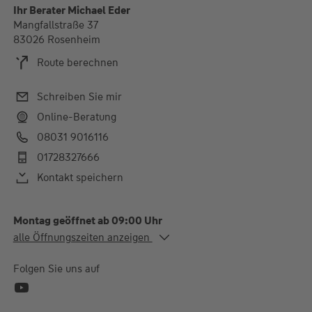
Ihr Berater Michael Eder
Mangfallstraße 37
83026 Rosenheim
Route berechnen
Schreiben Sie mir
Online-Beratung
08031 9016116
01728327666
Kontakt speichern
Montag geöffnet ab 09:00 Uhr
Alle Öffnungszeiten
alle Öffnungszeiten anzeigen
Mo. - Do.
09:00-12:00 und 14:00-
17:00 Uhr
Folgen Sie uns auf
Fr.
09:00-12:00 Uhr
natürlich können Sie Termine auch ausserhab unserer
Öffnungszeiten vereinbaren