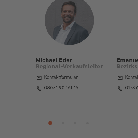
Michael Eder
Emanue
Regional-Verkaufsleiter
Bezirks
Kontaktformular
Konta
08031 90 161 16
0173 