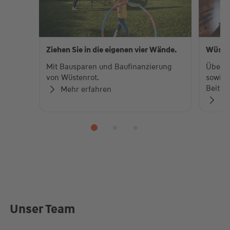
Ziehen Sie in die eigenen vier Wände.
Wüste
Mit Bausparen und Baufinanzierung
Über 
von Wüstenrot.
sowie 
Beiträ
Mehr erfahren
Zu
Unser Team