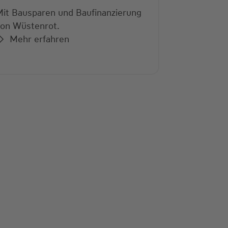
Wüstenrot
on Wüstenrot.
Mehr e
Mehr erfahren