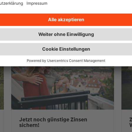
ie
Jetzt noch günstige Zinsen
Z
sichern!
Mit einer Anschlussfinanzierung von
M