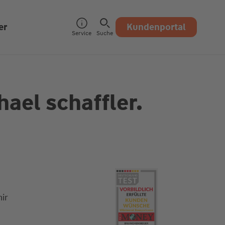
er
Kundenportal
Service
Suche
ael schaffler.
ir