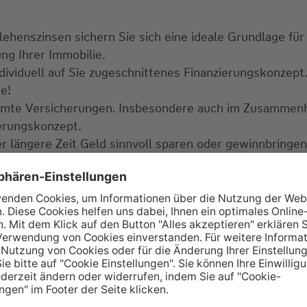
ehenszinsen sichern Sie sich eine ideale Grundlage für
ng Ihrer Immobilie.
dividuell auf Sie zugeschnittenes Finanzierungskonzept.
ie!
mte Versicherungen. Insbesondere auch im Zusammenha
erungskonzept.
er längere Zeit Geld sinnvoll sparen oder gewinnbring
mmobilie verkaufen und benötigen kompetente und fachk
Mit unserem langjährigen Know-how unterstützen wir 
duelle und sachliche Beratung
wichtig? Sie haben Frag
ne an oder schreiben eine E-Mail, ich bin gerne für Sie