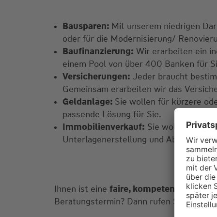
Bausparen:
Mit unserem niedrigen Darl
oder für die Modernisierung/ Renovieru
Baufinanzierung:
Wir erarbeiten ein in
einem Pool von über 400 Banken für S
Versicherungen:
Jeder braucht bestim
Gemeinsam erarbeiten wir das Versich
Geldanlage:
Sie wollen für kürzere od
passende Lösung für Sie.
Immobilienverkauf:
Sie wollen Ihre I
Unterlagenerstellung und Abwicklung? 
Ihnen ist eine
faire, kompetente, indivi
Beratungstermin? Dann rufen Sie mich ger