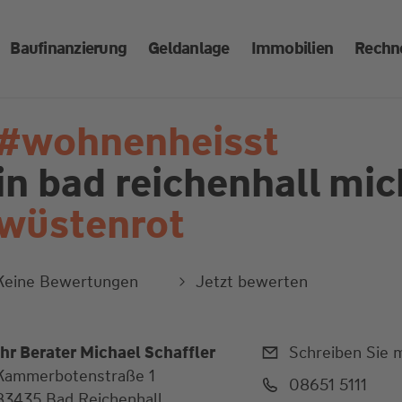
Baufinanzierung
Geldanlage
Immobilien
Rechn
#wohnenheisst
in bad reichenhall
mich
wüstenrot
Keine Bewertungen
Jetzt bewerten
Ihr Berater Michael Schaffler
Schreiben Sie m
Kammerbotenstraße 1
08651 5111
83435 Bad Reichenhall