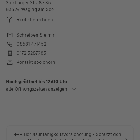
Salzburger Straße 35
83329 Waging am See
Route berechnen
Schreiben Sie mir
08681 471452
0172 3287983
Kontakt speichern
Noch geöffnet bis 12:00 Uhr
Alle Öffnungszeiten
alle Öffnungszeiten anzeigen
Mo. - Fr.
09:00-12:00 Uhr
Termine nach Vereinbarung
+++ Berufsunfähigkeits­versicherung - Schützt den