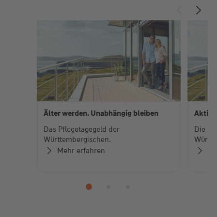
Älter werden. Unabhängig bleiben
Aktiv 
Das Pflegetagegeld der
Die pr
Württembergischen.
Württe
Mehr erfahren
Me