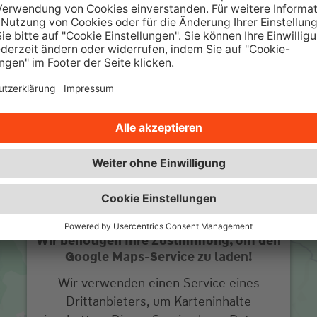
sowie interessante Ratgeber und
w
Beiträge.
Zur Wüstenrot Wohnwelt
Wir benötigen Ihre Zustimmung, um den
Google Maps-Service zu laden!
Wir verwenden einen Service eines
Drittanbieters, um Karteninhalte