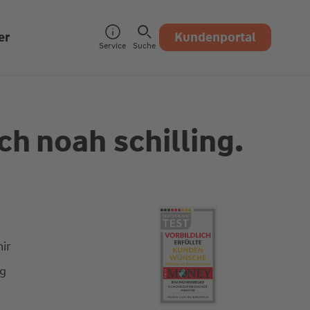
er
Kundenportal
Service
Suche
ch
noah schilling.
ir
ng