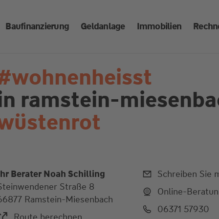
Baufinanzierung
Geldanlage
Immobilien
Rechn
#wohnenheisst
in ramstein-miesenba
wüstenrot
Ihr Berater Noah Schilling
Schreiben Sie m
Steinwendener Straße 8
Online-Beratu
66877 Ramstein-Miesenbach
06371 57930
Route berechnen