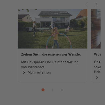
Ziehen Sie in die eigenen vier Wände.
Wüste
Mit Bausparen und Baufinanzierung
Über 
von Wüstenrot.
sowie 
Beiträ
Mehr erfahren
Zu