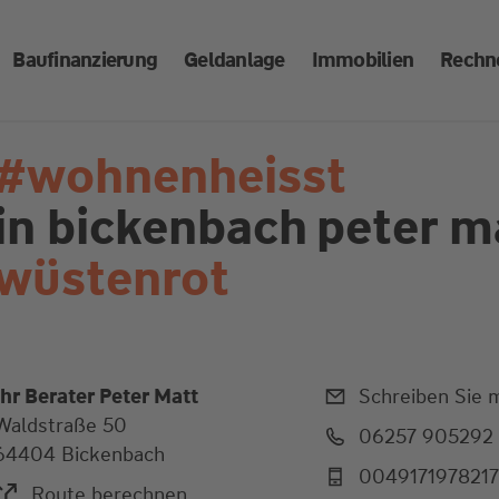
Baufinanzierung
Geldanlage
Immobilien
Rechn
#wohnenheisst
in bickenbach
peter m
wüstenrot
Ihr Berater Peter Matt
Schreiben Sie m
Waldstraße 50
06257 905292
64404 Bickenbach
004917197821
Route berechnen