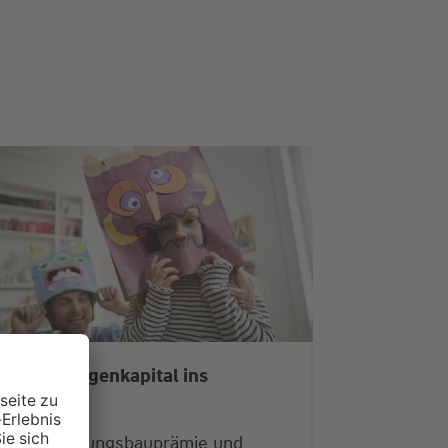
it mehr Eigenkapital ins
Eigenheim
Jetzt Wohnungsbauprämie und