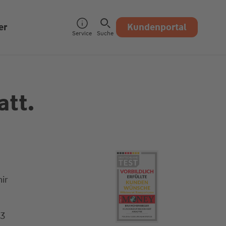
er
Kundenportal
Service
Suche
att.
ir
73