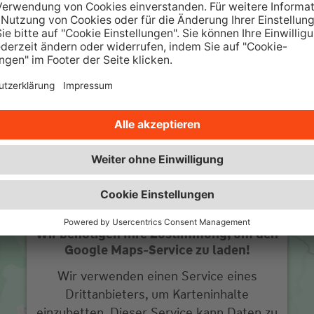
sowie interessante Ratgeber und
w
Beiträge.
Zur Wüstenrot Wohnwelt
Wir benötigen Ihre Zustimmung, um den
Google Maps-Service zu laden!
Wir verwenden einen Service eines
Drittanbieters, um Karteninhalte
einzubetten. Dieser Service kann Daten zu