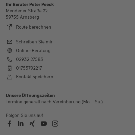
Ihr Berater Peter Peeck
Mendener Straße 22
59755 Arnsberg
Route berechnen
Schreiben Sie mir
Online-Beratung
02932 27583
01755792217
Kontakt speichern
Alle Öffnungszeiten
Unsere Öffnungszeiten
Termine generell nach Vereinbarung (Mo. - Sa.)
Termine generell nach Vereinbarung (Mo. - Sa.)
Folgen Sie uns auf