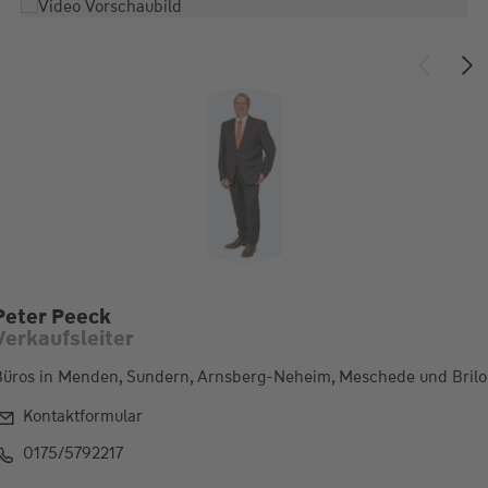
Peter Peeck
Verkaufsleiter
Büros in Menden, Sundern, Arnsberg-Neheim, Meschede und Bril
Kontaktformular
0175/5792217