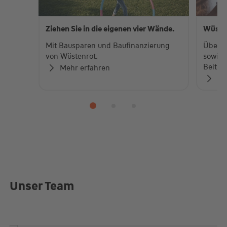
Ziehen Sie in die eigenen vier Wände.
Wüste
Mit Bausparen und Baufinanzierung
Über 
von Wüstenrot.
sowie 
Beiträ
Mehr erfahren
Zu
Unser Team