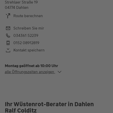
Strehlaer Straße 19
04774 Dahlen
Route berechnen
Schreiben Sie mir
034361 52239
0152 08912819
Kontakt speichern
Montag geöffnet ab 10:00 Uhr
Alle Öffnungszeiten
alle Öffnungszeiten anzeigen
Mo.
10:00-12:00 und 13:30-17:00
Uhr
Di.
10:00-12:00 und 13:30-
18:00 Uhr
Mi.
10:00-12:00 und 13:30-17:00
Uhr
Ihr Wüstenrot-Berater in Dahlen
Termine auch nach Vereinbarund
Ralf Colditz