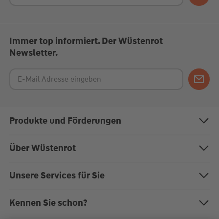
Immer top informiert. Der Wüstenrot
Newsletter.
Produkte und Förderungen
Bausparen
Über Wüstenrot
Baufinanzierung
Über uns
Unsere Services für Sie
Anschlussfinanzierung
Nachhaltigkeit
Magazin "Mein EigenHeim"
Kennen Sie schon?
Modernisierung
Karriere bei Wüstenrot