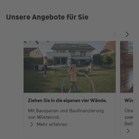
Unsere Angebote für Sie
Ziehen Sie in die eigenen vier Wände.
Wüste
Mit Bausparen und Baufinanzierung
Über 
von Wüstenrot.
sowie 
Beiträ
Mehr erfahren
Zu