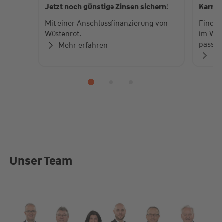
Jetzt noch günstige Zinsen sichern!
Karrie
Mit einer Anschlussfinanzierung von
Finden
Wüstenrot.
im Wüs
passen
Mehr erfahren
Me
Unser Team