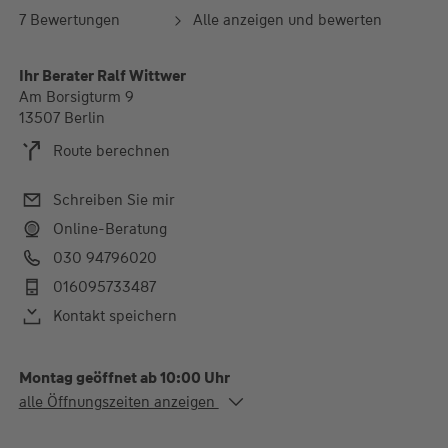
7 Bewertungen
Alle anzeigen und bewerten
Ihr Berater Ralf Wittwer
Am Borsigturm 9
13507 Berlin
Route berechnen
Schreiben Sie mir
Online-Beratung
030 94796020
016095733487
Kontakt speichern
Montag geöffnet ab 10:00 Uhr
Alle Öffnungszeiten
alle Öffnungszeiten anzeigen
Mo. - Do.
10:00-18:00 Uhr
Fr.
10:00-15:00 Uhr