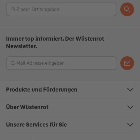
Immer top informiert. Der Wüstenrot
Newsletter.
Produkte und Förderungen
Bausparen
Über Wüstenrot
Baufinanzierung
Über uns
Unsere Services für Sie
Anschlussfinanzierung
Nachhaltigkeit
Magazin "Mein EigenHeim"