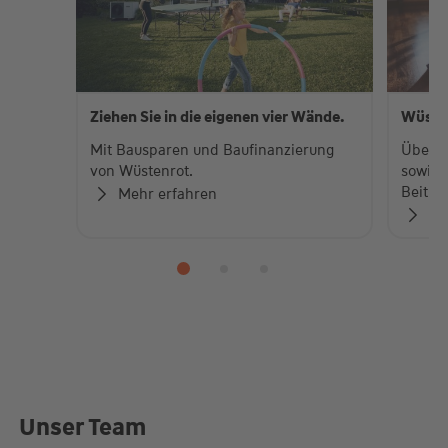
Ziehen Sie in die eigenen vier Wände.
Wüste
Mit Bausparen und Baufinanzierung
Über 
von Wüstenrot.
sowie 
Beiträ
Mehr erfahren
Zu
Unser Team