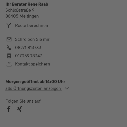
Ihr Berater Rene Raab
Schloßstraße 9
86405 Meitingen
Route berechnen
Schreiben Sie mir
08271 813733
01705908347
Kontakt speichern
Morgen geöffnet ab 14:00 Uhr
Alle Öffnungszeiten
alle Öffnungszeiten anzeigen
Mo.
14:00-17:00 Uhr
Mi.
09:30-12:30 Uhr
Folgen Sie uns auf
Do.
14:00-18:00 Uhr
Fr.
09:30-12:30 Uhr