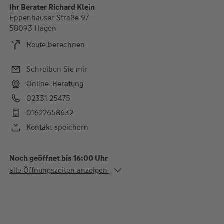
Ihr Berater Richard Klein
Eppenhauser Straße 97
58093 Hagen
Route berechnen
Schreiben Sie mir
Online-Beratung
02331 25475
01622658632
Kontakt speichern
Noch geöffnet bis 16:00 Uhr
Alle Öffnungszeiten
alle Öffnungszeiten anzeigen
Mo. - Do.
09:30-13:00 und 14:00-
18:00 Uhr
Fr.
09:30-12:00 und 13:00-
16:00 Uhr