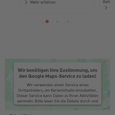
Beiträ
Mehr erfahren
Zu
Wir benötigen Ihre Zustimmung, um
den Google Maps-Service zu laden!
Wir verwenden einen Service eines
Drittanbieters, um Karteninhalte einzubetten.
Dieser Service kann Daten zu Ihren Aktivitäten
sammeln. Bitte lesen Sie die Details durch und
stimmen Sie der Nutzung des Service zu, um
diese Karte anzuzeigen.