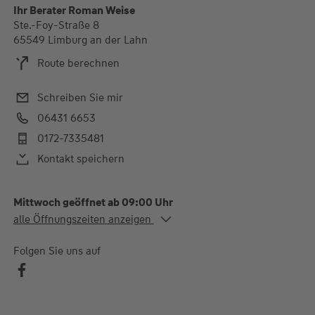
Ihr Berater Roman Weise
Ste.-Foy-Straße 8
65549 Limburg an der Lahn
Route berechnen
Schreiben Sie mir
06431 6653
0172-7335481
Kontakt speichern
Mittwoch geöffnet ab 09:00 Uhr
Alle Öffnungszeiten
alle Öffnungszeiten anzeigen
Mi.
09:00-13:00 und 14:30-
18:00 Uhr
Folgen Sie uns auf