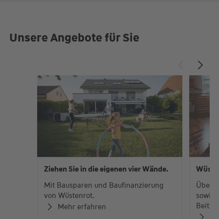
Unsere Angebote für Sie
Ziehen Sie in die eigenen vier Wände.
Wüste
Mit Bausparen und Baufinanzierung
Über 
von Wüstenrot.
sowie 
Beiträ
Mehr erfahren
Zu