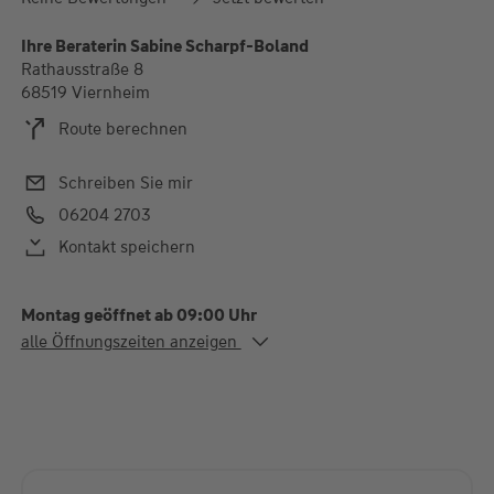
Ihre Beraterin Sabine Scharpf-Boland
Rathausstraße 8
68519 Viernheim
Route berechnen
Schreiben Sie mir
06204 2703
Kontakt speichern
Montag geöffnet ab 09:00 Uhr
Alle Öffnungszeiten
alle Öffnungszeiten anzeigen
Mo. - Di.
09:00-12:00 und 14:00-
17:00 Uhr
Mi.
09:00-12:00 Uhr
Do.
09:00-12:00 und 14:00-
17:00 Uhr
Fr.
09:00-12:00 Uhr
und natürlich nach persönlicher Vereinbarung