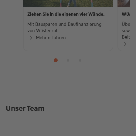
Ziehen Sie in die eigenen vier Wände.
Wüste
Mit Bausparen und Baufinanzierung
Über 
von Wüstenrot.
sowie 
Beiträ
Mehr erfahren
Zu
Unser Team